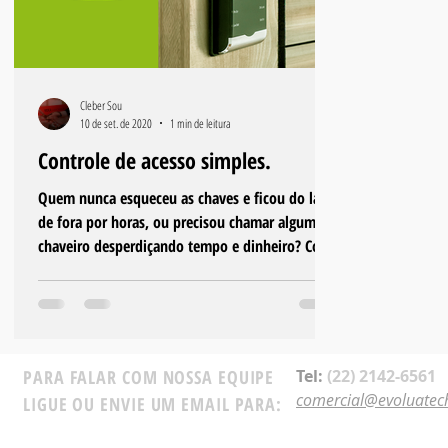
Cleber Sou
10 de set. de 2020
1 min de leitura
Controle de acesso simples.
Quem nunca esqueceu as chaves e ficou do lado
de fora por horas, ou precisou chamar algum
chaveiro desperdiçando tempo e dinheiro? Com
a...
PARA FALAR COM NOSSA EQUIPE
Tel:
(22) 2142-6561
comercial@evoluatec
LIGUE OU ENVIE UM EMAIL PARA: